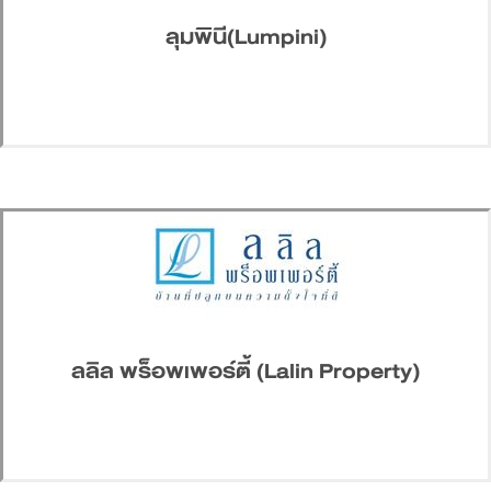
ลุมพินี(Lumpini)
ลลิล พร็อพเพอร์ตี้ (Lalin Property)